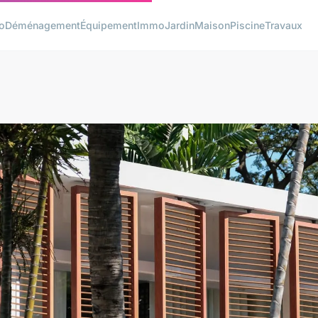
o
Déménagement
Équipement
Immo
Jardin
Maison
Piscine
Travaux