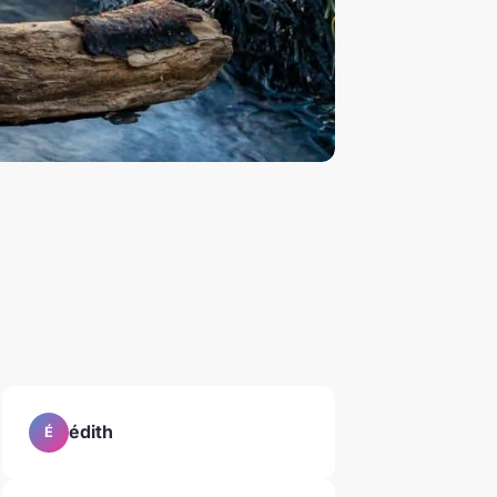
édith
É