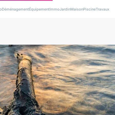
o
Déménagement
Équipement
Immo
Jardin
Maison
Piscine
Travaux