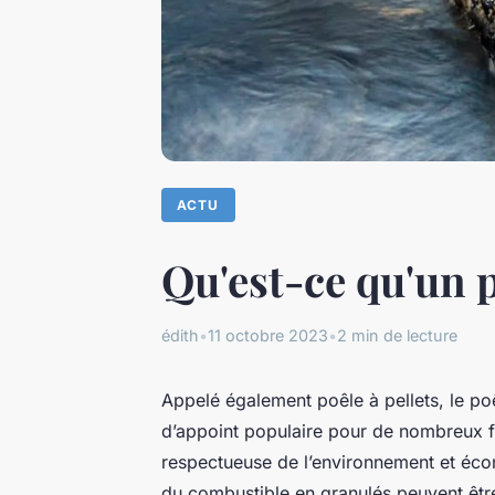
ACTU
Qu'est-ce qu'un p
édith
•
11 octobre 2023
•
2 min de lecture
Appelé également poêle à pellets, le po
d’appoint populaire pour de nombreux fo
respectueuse de l’environnement et écon
du combustible en granulés peuvent êtr