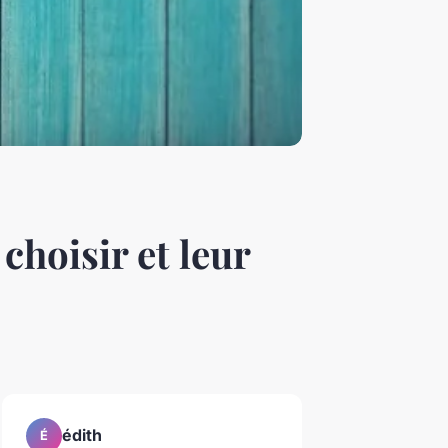
choisir et leur
édith
É