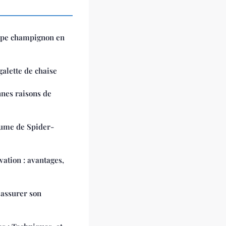
mpe champignon en
galette de chaise
nnes raisons de
ume de Spider-
vation : avantages,
 assurer son