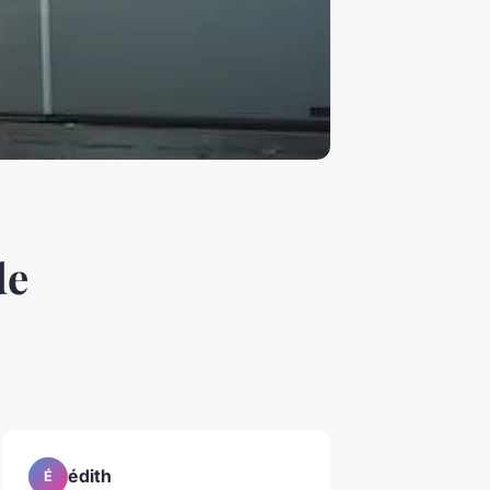
de
édith
É