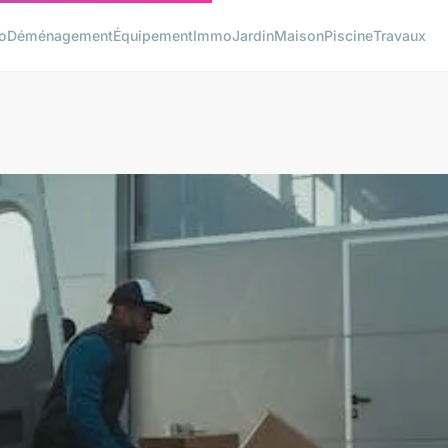
o
Déménagement
Équipement
Immo
Jardin
Maison
Piscine
Travaux