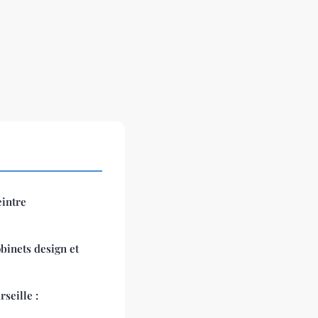
eintre
binets design et
seille :