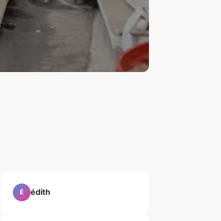
?
édith
É