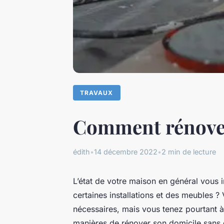
TRAVAUX
Comment rénover
édith
•
14 décembre 2022
•
2 min de lecture
L’état de votre maison en général vous 
certaines installations et des meubles ?
nécessaires, mais vous tenez pourtant à
manières de rénover son domicile sans 